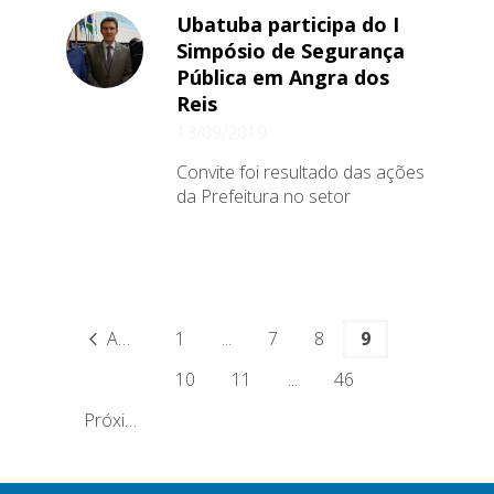
Ubatuba participa do I
Simpósio de Segurança
Pública em Angra dos
Reis
13/09/2019
Convite foi resultado das ações
da Prefeitura no setor
Anterior
1
...
7
8
9
10
11
...
46
Próximo