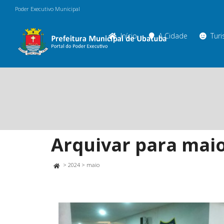
Poder Executivo Municipal
Início
A Cidade
Tur
Arquivar para maio
>
2024
>
maio