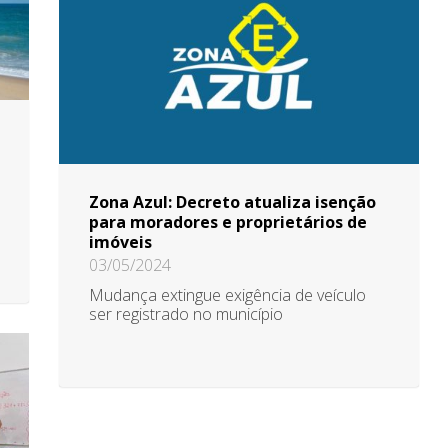
Zona Azul: Decreto atualiza isenção
para moradores e proprietários de
imóveis
03/05/2024
Mudança extingue exigência de veículo
ser registrado no município