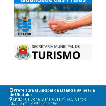
Prefeitura Municipal da Estância Balneária
de Ubatuba
End.:
Rua Dona Maria Alves, nº. 865, Centro,
Ubatuba-SP, CEP 11690-156