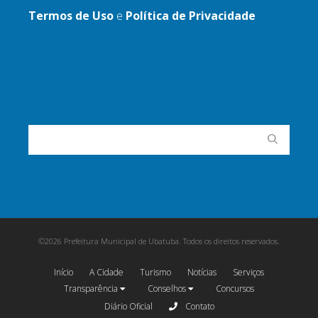
Termos de Uso
e
Política de Privacidade
©2026 Prefeitura Municipal de Ubatuba. Todos os direitos reservados.
Início
A Cidade
Turismo
Notícias
Serviços
Transparência
Conselhos
Concursos
Diário Oficial
Contato