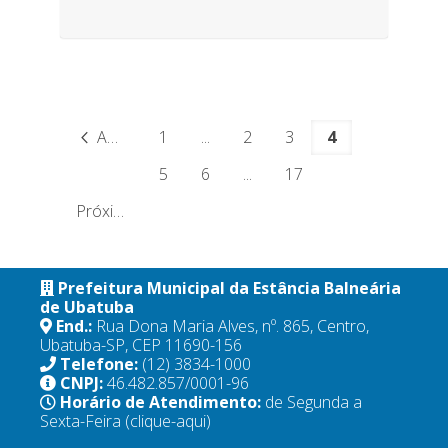
Anterior
1
...
2
3
4
5
6
...
17
Próximo
Prefeitura Municipal da Estância Balneária
de Ubatuba
End.:
Rua Dona Maria Alves, nº. 865, Centro,
Ubatuba-SP, CEP 11690-156
Telefone:
(12) 3834-1000
CNPJ:
46.482.857/0001-96
Horário de Atendimento:
de Segunda a
Sexta-Feira
(clique-aqui)