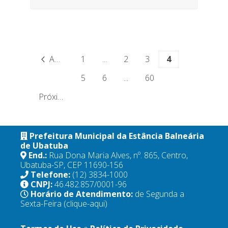
Anterior
1
...
2
3
4
5
6
...
60
Próximo
Prefeitura Municipal da Estância Balneária
de Ubatuba
End.:
Rua Dona Maria Alves, nº. 865, Centro,
Ubatuba-SP, CEP 11690-156
Telefone:
(12) 3834-1000
CNPJ:
46.482.857/0001-96
Horário de Atendimento:
de Segunda a
Sexta-Feira
(clique-aqui)