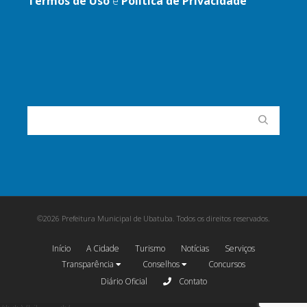
Termos de Uso
e
Política de Privacidade
©2026 Prefeitura Municipal de Ubatuba. Todos os direitos reservados.
Início
A Cidade
Turismo
Notícias
Serviços
Transparência
Conselhos
Concursos
Diário Oficial
Contato