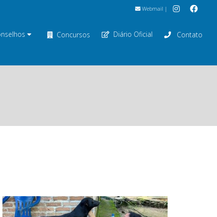
Webmail
|
nselhos
Diário Oficial
Concursos
Contato