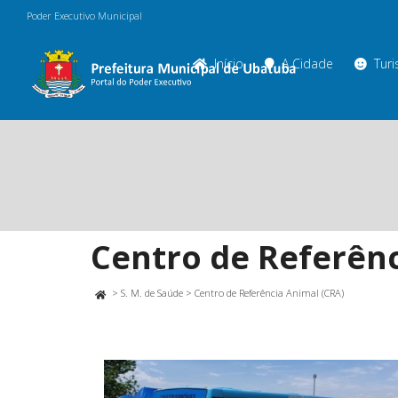
Poder Executivo Municipal
Início
A Cidade
Tur
Centro de Referênc
>
S. M. de Saúde
>
Centro de Referência Animal (CRA)