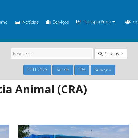
Transparência
Co
ismo
Notícias
Serviços
Pesquisar
IPTU 2026
Saúde
TPA
Serviços
ia Animal (CRA)