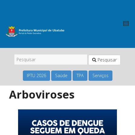
Pesquisar
IPTU 2026
Saúde
TPA
Serviços
Arboviroses