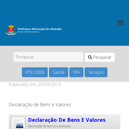
Pesquisar
IPTU 2026
Saúde
TPA
Serviços
Publicado em
23/09/2014
Declaração de Bens e Valores
Declaração De Bens E Valores
Declaração de bens e valores.doc