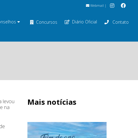
Webmail
|
nselhos
Diário Oficial
Concursos
Contato
Mais notícias
a levou
te na
 de