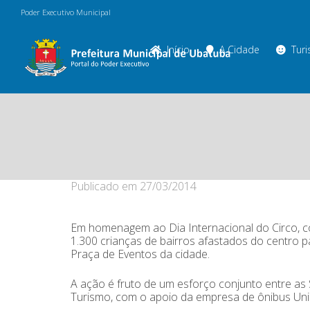
Poder Executivo Municipal
Início
A Cidade
Tur
Publicado em
27/03/2014
Em homenagem ao Dia Internacional do Circo, c
1.300 crianças de bairros afastados do centro 
Praça de Eventos da cidade.
A ação é fruto de um esforço conjunto entre as
Turismo, com o apoio da empresa de ônibus União