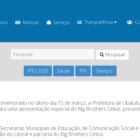
Transparência
Co
ismo
Notícias
Serviços
Pesquisar
IPTU 2026
Saúde
TPA
Serviços
omemorado no último dia 15 de março, a Prefeitura de Ubatub
para uma apresentação especial do Big Brothers Cirkus, presen
 Secretarias Municipais de Educação, de Comunicação Social e
 do Litoral e parceria do Big Brothers Cirkus.