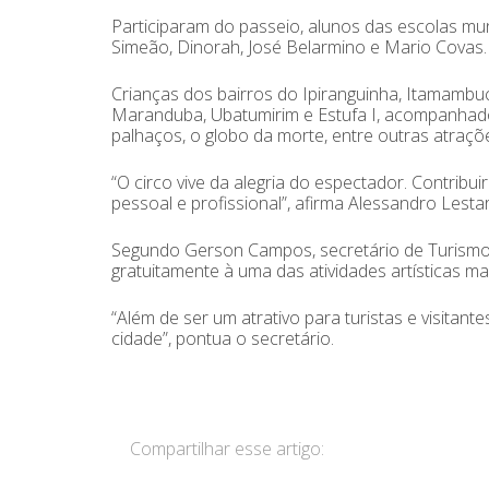
Participaram do passeio, alunos das escolas muni
Simeão, Dinorah, José Belarmino e Mario Covas.
Crianças dos bairros do Ipiranguinha, Itamambuc
Maranduba, Ubatumirim e Estufa I, acompanhados
palhaços, o globo da morte, entre outras atraçõ
“O circo vive da alegria do espectador. Contrib
pessoal e profissional”, afirma Alessandro Lestar,
Segundo Gerson Campos, secretário de Turismo,
gratuitamente à uma das atividades artísticas m
“Além de ser um atrativo para turistas e visita
cidade”, pontua o secretário.
Compartilhar esse artigo: