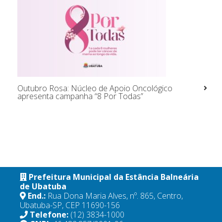
Outubro Rosa: Núcleo de Apoio Oncológico
apresenta campanha “8 Por Todas”
Prefeitura Municipal da Estância Balneária
de Ubatuba
End.:
Rua Dona Maria Alves, nº. 865, Centro,
Ubatuba-SP, CEP 11690-156
Telefone:
(12) 3834-1000