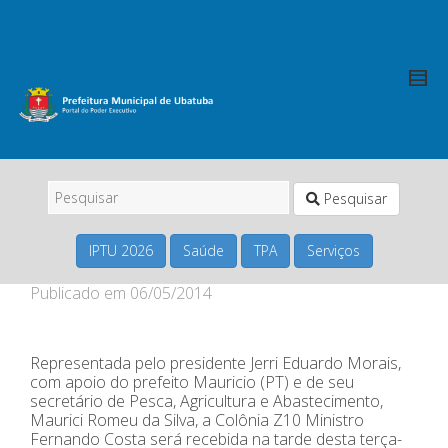
Pesquisar
IPTU 2026
Saúde
TPA
Serviços
Publicado em
06/05/2014
Representada pelo presidente Jerri Eduardo Morais,
com apoio do prefeito Mauricio (PT) e de seu
secretário de Pesca, Agricultura e Abastecimento,
Maurici Romeu da Silva, a Colônia Z10 Ministro
Fernando Costa será recebida na tarde desta terça-