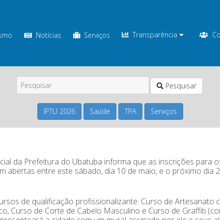
Transparência
Co
ismo
Notícias
Serviços
Pesquisar
IPTU 2026
Saúde
TPA
Serviços
ial da Prefeitura do Ubatuba informa que as inscrições para o
m abertas entre este sábado, dia 10 de maio, e o próximo dia 
sos de qualificação profissionalizante: Curso de Artesanato
ico, Curso de Corte de Cabelo Masculino e Curso de Graffiti (c