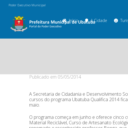
Poder Executivo Municipal
Início
A Cidade
Tur
Publicado em
05/05/2014
A Secretaria de Cidadania e Desenvolvimento Soc
cursos do programa Ubatuba Qualifica 2014 fica
maio.
O programa começa em junho e oferece cinco cur
Material Reciclável, Curso de Artesanato Ecológ