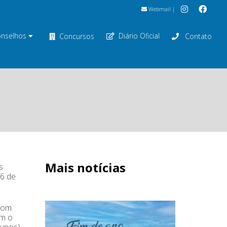
Webmail
|
nselhos
Diário Oficial
Concursos
Contato
Mais notícias
s
26 de
 com
om o