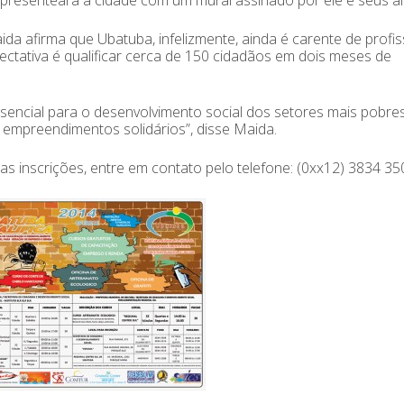
resenteará a cidade com um mural assinado por ele e seus al
da afirma que Ubatuba, infelizmente, ainda é carente de profis
ctativa é qualificar cerca de 150 cidadãos em dois meses de
ssencial para o desenvolvimento social dos setores mais pobre
 empreendimentos solidários”, disse Maida.
s inscrições, entre em contato pelo telefone: (0xx12) 3834 35