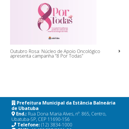
Outubro Rosa: Núcleo de Apoio Oncológico
apresenta campanha “8 Por Todas”
Prefeitura Municipal da Estância Balneária
de Ubatuba
End.:
Rua Dona Maria Alves, nº. 865, Centro,
Ubatuba-SP, CEP 11690-156
Telefone:
(12) 3834-1000