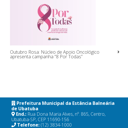
Outubro Rosa: Núcleo de Apoio Oncológico
apresenta campanha “8 Por Todas”
Prefeitura Municipal da Estância Balneária
de Ubatuba
End.:
Rua Dona Maria Alves, nº. 865, Centro,
Ubatuba-SP, CEP 11690-156
Telefone:
(12) 3834-1000