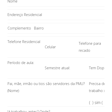
Nome
Endereço Residencial
Complemento
Bairro
Telefone Residencial
Telefone para
Celular
recado
Período de aula:
Semestre atual:
Tem Disponibi
Pai, mãe, irmão ou tios são servidores da PMU?
Precisa de au
(Nome)
trabalho x ca
( ) sim ( ) n
Já trabalhou antes? Onde?