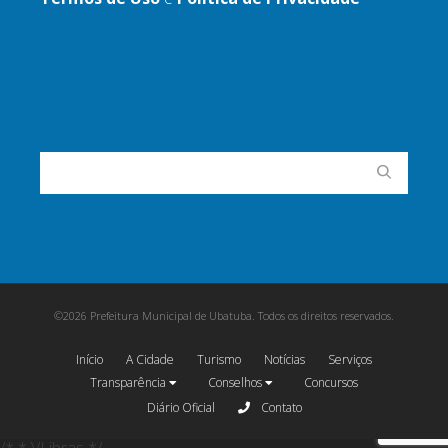
©2026 Prefeitura Municipal de Ubatuba. Todos os direitos reservados.
Início
A Cidade
Turismo
Notícias
Serviços
Transparência
Conselhos
Concursos
Diário Oficial
Contato