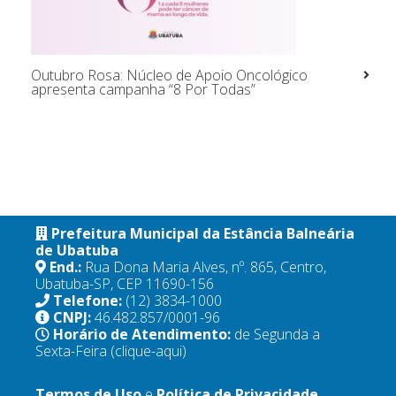
Outubro Rosa: Núcleo de Apoio Oncológico
apresenta campanha “8 Por Todas”
Prefeitura Municipal da Estância Balneária
de Ubatuba
End.:
Rua Dona Maria Alves, nº. 865, Centro,
Ubatuba-SP, CEP 11690-156
Telefone:
(12) 3834-1000
CNPJ:
46.482.857/0001-96
Horário de Atendimento:
de Segunda a
Sexta-Feira
(clique-aqui)
Termos de Uso
e
Política de Privacidade