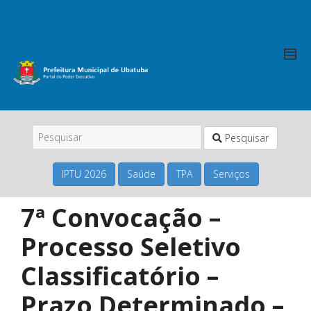
Pesquisar
IPTU 2026
Saúde
TPA
Serviços
7ª Convocação –
Processo Seletivo
Classificatório –
Prazo Determinado –