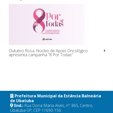
Outubro Rosa: Núcleo de Apoio Oncológico
apresenta campanha “8 Por Todas”
Prefeitura Municipal da Estância Balneária
de Ubatuba
End.:
Rua Dona Maria Alves, nº. 865, Centro,
Ubatuba-SP, CEP 11690-156