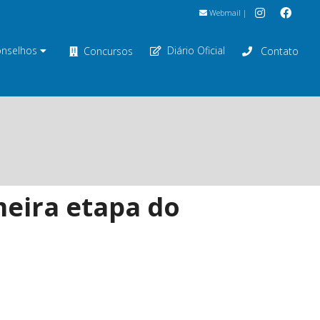
Webmail
|
nselhos
Diário Oficial
Concursos
Contato
meira etapa do