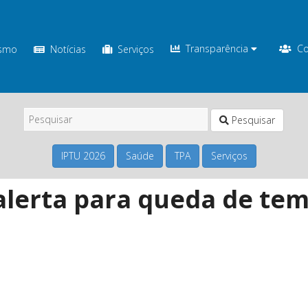
Transparência
Co
ismo
Notícias
Serviços
Pesquisar
IPTU 2026
Saúde
TPA
Serviços
 alerta para queda de t