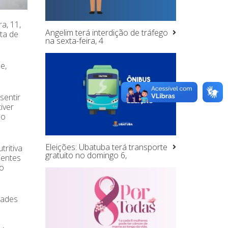
a, 11,
Angelim terá interdição de tráfego
ta de
na sexta-feira, 4
e,
sentir
iver
ão
Eleições: Ubatuba terá transporte
ritiva
gratuito no domingo 6,
ientes
so
dades