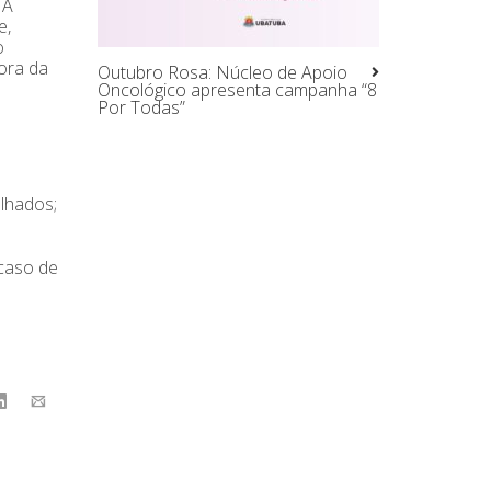
 A
e,
o
ora da
Outubro Rosa: Núcleo de Apoio
Oncológico apresenta campanha “8
Por Todas”
lhados;
caso de