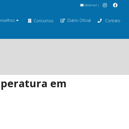
Webmail
|
nselhos
Diário Oficial
Concursos
Contato
emperatura em