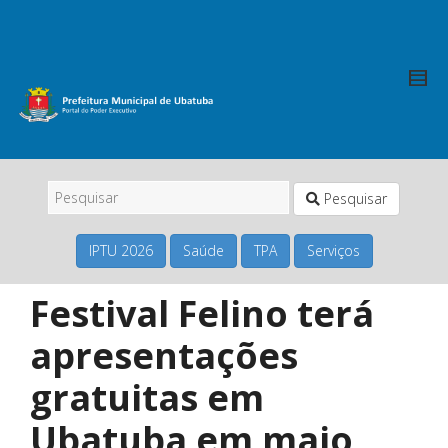
Pesquisar
IPTU 2026
Saúde
TPA
Serviços
Festival Felino terá
apresentações
gratuitas em
Ubatuba em maio