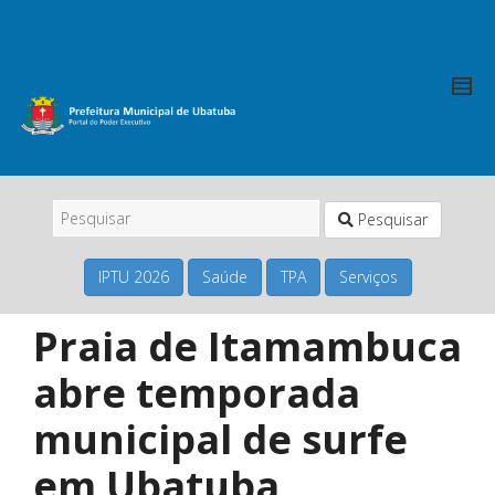
Pesquisar
IPTU 2026
Saúde
TPA
Serviços
Praia de Itamambuca
abre temporada
municipal de surfe
em Ubatuba