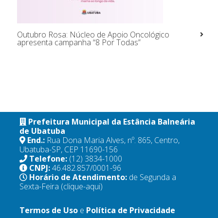
Outubro Rosa: Núcleo de Apoio Oncológico
apresenta campanha “8 Por Todas”
Prefeitura Municipal da Estância Balneária
de Ubatuba
End.:
Rua Dona Maria Alves, nº. 865, Centro,
Ubatuba-SP, CEP 11690-156
Telefone:
(12) 3834-1000
CNPJ:
46.482.857/0001-96
Horário de Atendimento:
de Segunda a
Sexta-Feira
(clique-aqui)
Termos de Uso
e
Política de Privacidade