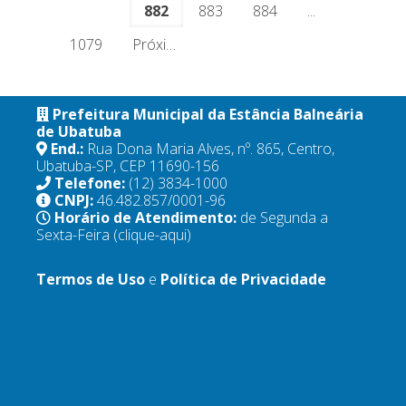
882
883
884
...
1079
Próximo
Prefeitura Municipal da Estância Balneária
de Ubatuba
End.:
Rua Dona Maria Alves, nº. 865, Centro,
Ubatuba-SP, CEP 11690-156
Telefone:
(12) 3834-1000
CNPJ:
46.482.857/0001-96
Horário de Atendimento:
de Segunda a
Sexta-Feira
(clique-aqui)
Termos de Uso
e
Política de Privacidade