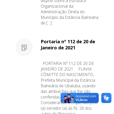
dispõe sobre a Estrutura
Organizacional da
Administração Direta do
Município da Estância Balneária
de […]
Portaria nº 112 de 20 de
Janeiro de 2021
26/01/2021
PORTARIA Nº 112 DE 20 DE
JANEIRO DE 2021 FLAVIA
CÔMITTE DO NASCIMENTO,
Prefeita Municipal da Estância
Balneária de Ubatuba, usando
das atribuições que lhe são
conferidas por Lei; e,
Considerando o requerido pelo
(a) servidor (a) às fls. 26 dos
autos do Processo