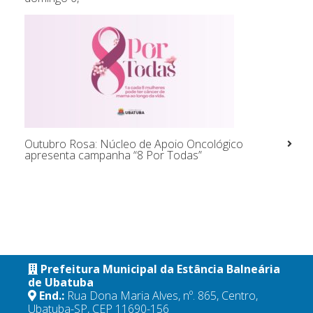
Outubro Rosa: Núcleo de Apoio Oncológico
apresenta campanha “8 Por Todas”
Prefeitura Municipal da Estância Balneária
de Ubatuba
End.:
Rua Dona Maria Alves, nº. 865, Centro,
Ubatuba-SP, CEP 11690-156