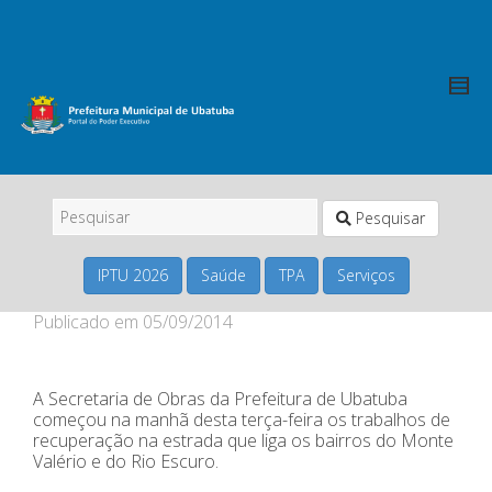
Pesquisar
IPTU 2026
Saúde
TPA
Serviços
Publicado em
05/09/2014
A Secretaria de Obras da Prefeitura de Ubatuba
começou na manhã desta terça-feira os trabalhos de
recuperação na estrada que liga os bairros do Monte
Valério e do Rio Escuro.