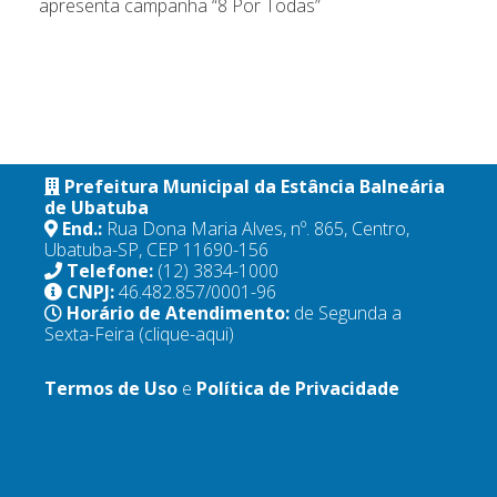
apresenta campanha “8 Por Todas”
Prefeitura Municipal da Estância Balneária
de Ubatuba
End.:
Rua Dona Maria Alves, nº. 865, Centro,
Ubatuba-SP, CEP 11690-156
Telefone:
(12) 3834-1000
CNPJ:
46.482.857/0001-96
Horário de Atendimento:
de Segunda a
Sexta-Feira
(clique-aqui)
Termos de Uso
e
Política de Privacidade