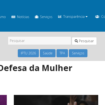
Transparência
Co
ismo
Notícias
Serviços
Pesquisar
IPTU 2026
Saúde
TPA
Serviços
Defesa da Mulher