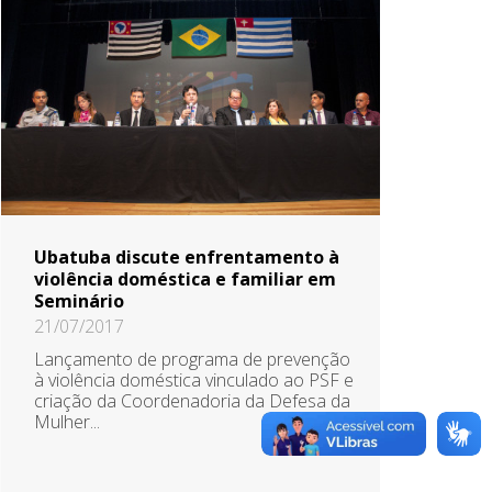
Ubatuba discute enfrentamento à
violência doméstica e familiar em
Seminário
21/07/2017
Lançamento de programa de prevenção
à violência doméstica vinculado ao PSF e
criação da Coordenadoria da Defesa da
Mulher...