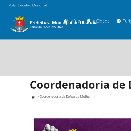
Poder Executivo Municipal
Início
A Cidade
Tur
Coordenadoria de 
>
Coordenadoria de Defesa da Mulher