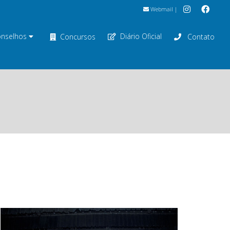
Webmail
|
nselhos
Diário Oficial
Concursos
Contato