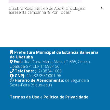
Outubro Rosa: Núcleo de Apoio Oncológico
apresenta campanha “8 Por Todas”
Prefeitura Municipal da Estância Balneária
de Ubatuba
End.:
Rua Dona Maria Alves, nº. 865, Centro,
Ubatuba-SP, CEP 11690-156
Telefone:
(12) 3834-1000
CNPJ:
46.482.857/0001-96
Horário de Atendimento:
de Segunda a
Sexta-Feira
(clique-aqui)
Termos de Uso
e
Política de Privacidade