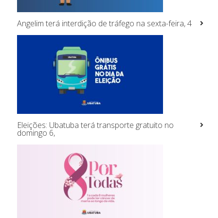
Angelim terá interdição de tráfego na sexta-feira, 4
Eleições: Ubatuba terá transporte gratuito no
domingo 6,