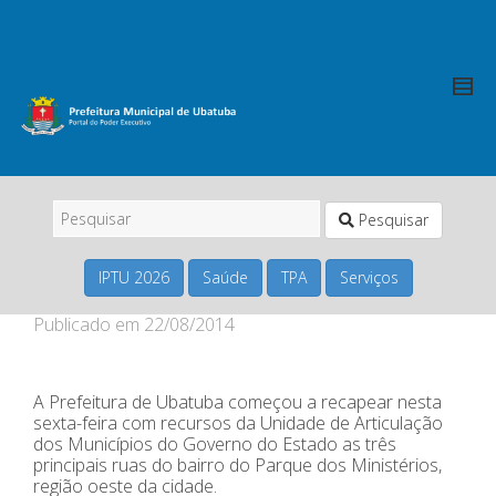
Pesquisar
IPTU 2026
Saúde
TPA
Serviços
Publicado em
22/08/2014
A Prefeitura de Ubatuba começou a recapear nesta
sexta-feira com recursos da Unidade de Articulação
dos Municípios do Governo do Estado as três
principais ruas do bairro do Parque dos Ministérios,
região oeste da cidade.