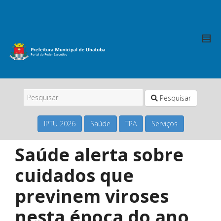
Pesquisar
IPTU 2026
Saúde
TPA
Serviços
Saúde alerta sobre
cuidados que
previnem viroses
nesta época do ano