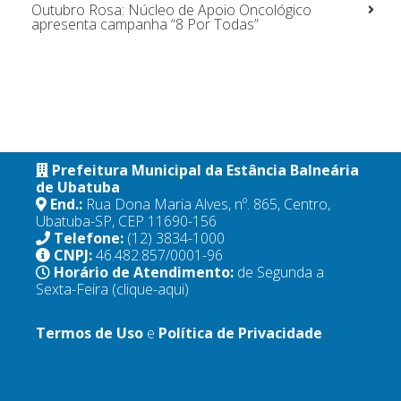
Outubro Rosa: Núcleo de Apoio Oncológico
apresenta campanha “8 Por Todas”
Prefeitura Municipal da Estância Balneária
de Ubatuba
End.:
Rua Dona Maria Alves, nº. 865, Centro,
Ubatuba-SP, CEP 11690-156
Telefone:
(12) 3834-1000
CNPJ:
46.482.857/0001-96
Horário de Atendimento:
de Segunda a
Sexta-Feira
(clique-aqui)
Termos de Uso
e
Política de Privacidade