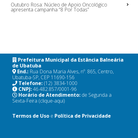
Outubro Rosa: Núcleo de Apoio Oncológico
apresenta campanha “8 Por Todas”
Prefeitura Municipal da Estância Balneária
de Ubatuba
End.:
Rua Dona Maria Alves, nº. 865, Centro,
Ubatuba-SP, CEP 11690-156
Telefone:
(12) 3834-1000
CNPJ:
46.482.857/0001-96
Horário de Atendimento:
de Segunda a
Sexta-Feira
(clique-aqui)
Termos de Uso
e
Política de Privacidade