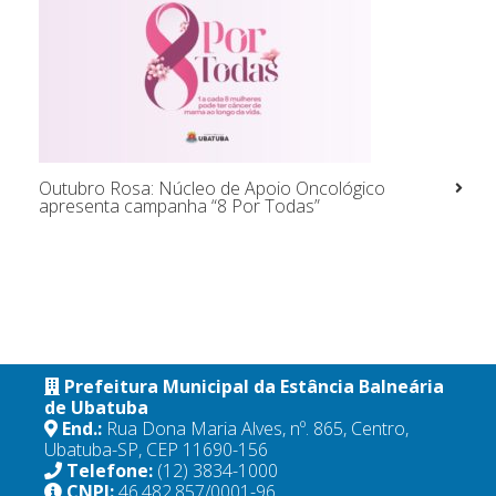
Outubro Rosa: Núcleo de Apoio Oncológico
apresenta campanha “8 Por Todas”
Prefeitura Municipal da Estância Balneária
de Ubatuba
End.:
Rua Dona Maria Alves, nº. 865, Centro,
Ubatuba-SP, CEP 11690-156
Telefone:
(12) 3834-1000
CNPJ:
46.482.857/0001-96