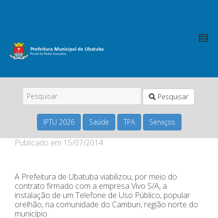
Pesquisar
IPTU 2026
Saúde
TPA
Serviços
Publicado em
15/07/2014
A Prefeitura de Ubatuba viabilizou, por meio do
contrato firmado com a empresa Vivo S/A, a
instalação de um Telefone de Uso Público, popular
orelhão, na comunidade do Camburi, região norte do
município.