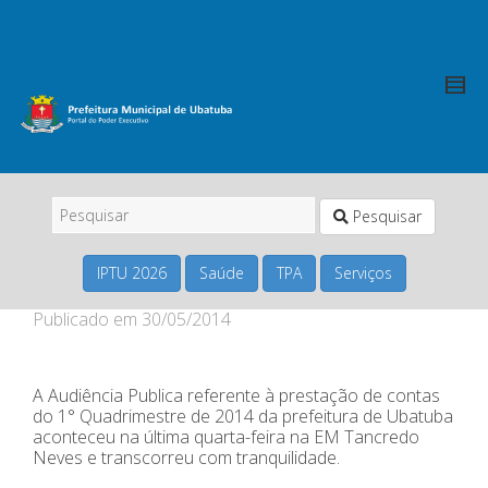
Pesquisar
IPTU 2026
Saúde
TPA
Serviços
Publicado em
30/05/2014
A Audiência Publica referente à prestação de contas
do 1° Quadrimestre de 2014 da prefeitura de Ubatuba
aconteceu na última quarta-feira na EM Tancredo
Neves e transcorreu com tranquilidade.