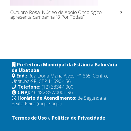
Outubro Rosa: Núcleo de Apoio Oncológico
apresenta campanha “8 Por Todas”
Prefeitura Municipal da Estância Balneária
de Ubatuba
End.:
Rua Dona Maria Alves, nº. 865, Centro,
Ubatuba-SP, CEP 11690-156
Telefone:
(12) 3834-1000
CNPJ:
46.482.857/0001-96
Horário de Atendimento:
de Segunda a
Sexta-Feira
(clique-aqui)
Termos de Uso
e
Política de Privacidade