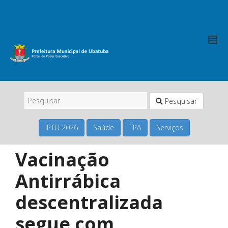
Pesquisar
IPTU 2026
Saúde
TPA
Serviços
Vacinação
Antirrábica
descentralizada
segue com