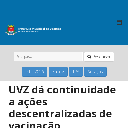
Pesquisar
IPTU 2026
Saúde
TPA
Serviços
UVZ dá continuidade
a ações
descentralizadas de
vacinação