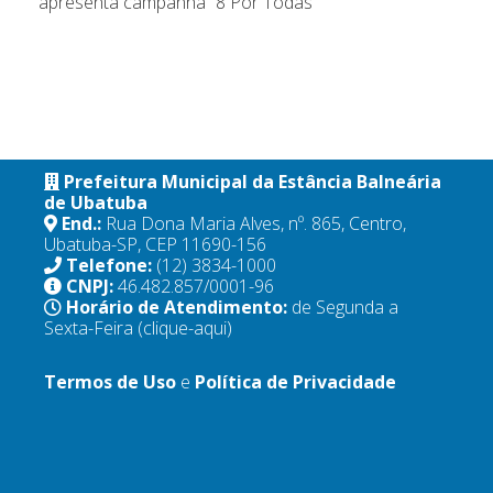
apresenta campanha “8 Por Todas”
Prefeitura Municipal da Estância Balneária
de Ubatuba
End.:
Rua Dona Maria Alves, nº. 865, Centro,
Ubatuba-SP, CEP 11690-156
Telefone:
(12) 3834-1000
CNPJ:
46.482.857/0001-96
Horário de Atendimento:
de Segunda a
Sexta-Feira
(clique-aqui)
Termos de Uso
e
Política de Privacidade