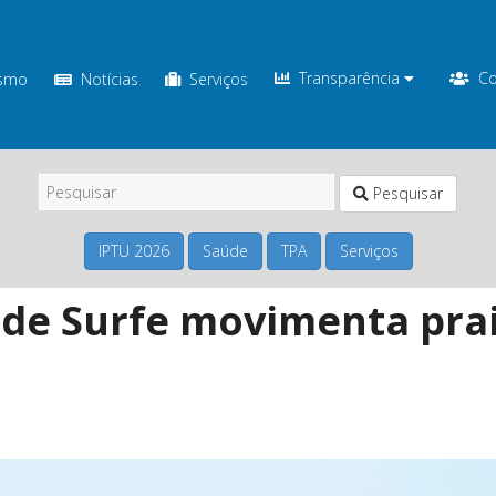
Transparência
Co
ismo
Notícias
Serviços
Pesquisar
IPTU 2026
Saúde
TPA
Serviços
l de Surfe movimenta pra