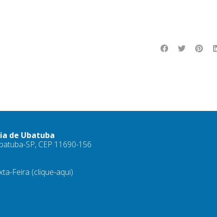
ria de Ubatuba
 Ubatuba-SP, CEP 11690-156
xta-Feira
(clique-aqui)