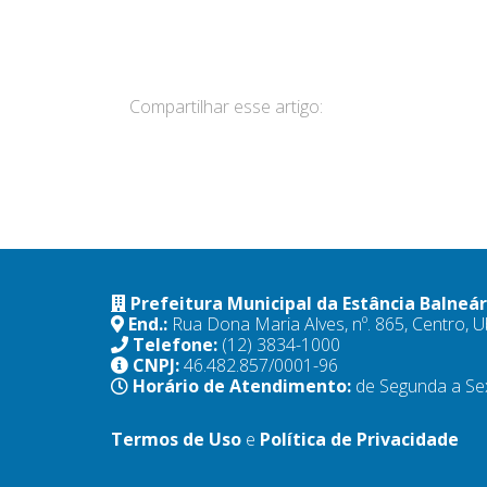
Compartilhar esse artigo:
Prefeitura Municipal da Estância Balneá
End.:
Rua Dona Maria Alves, nº. 865, Centro,
Telefone:
(12) 3834-1000
CNPJ:
46.482.857/0001-96
Horário de Atendimento:
de Segunda a Se
Termos de Uso
e
Política de Privacidade