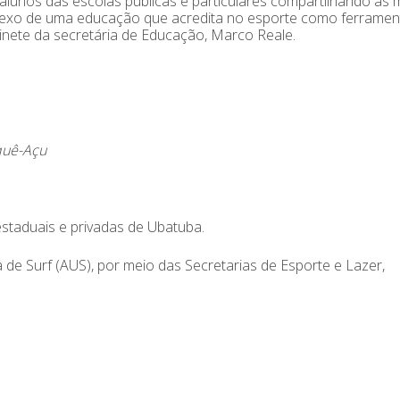
 alunos das escolas públicas e particulares compartilhando a
reflexo de uma educação que acredita no esporte como ferramen
inete da secretária de Educação, Marco Reale.
quê-Açu
estaduais e privadas de Ubatuba.
de Surf (AUS), por meio das Secretarias de Esporte e Lazer,