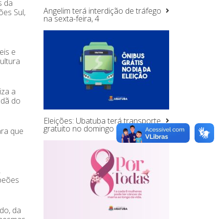
s da
Angelim terá interdição de tráfego
ões Sul,
na sexta-feira, 4
eis e
ultura
iza a
adã do
Eleições: Ubatuba terá transporte
gratuito no domingo 6,
ara que
,
mpeões
do, da