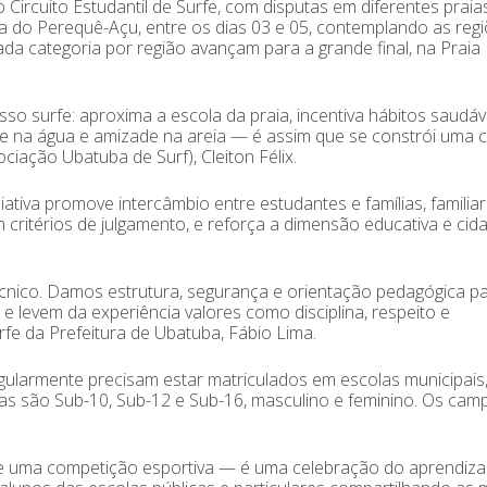
o Circuito Estudantil de Surfe, com disputas em diferentes praia
ia do Perequê-Açu, entre os dias 03 e 05, contemplando as regi
da categoria por região avançam para a grande final, na Praia
sso surfe: aproxima a escola da praia, incentiva hábitos saudáv
 na água e amizade na areia — é assim que se constrói uma c
iação Ubatuba de Surf), Cleiton Félix.
ciativa promove intercâmbio entre estudantes e famílias, familiar
critérios de julgamento, e reforça a dimensão educativa e cid
 técnico. Damos estrutura, segurança e orientação pedagógica p
e levem da experiência valores como disciplina, respeito e
e da Prefeitura de Ubatuba, Fábio Lima.
gularmente precisam estar matriculados em escolas municipais
rias são Sub-10, Sub-12 e Sub-16, masculino e feminino. Os ca
 que uma competição esportiva — é uma celebração do aprendiza