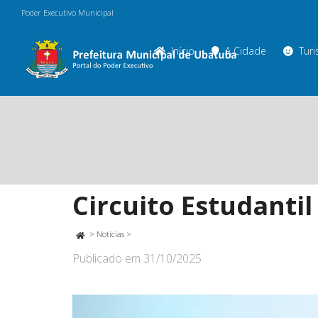
Poder Executivo Municipal
Início
A Cidade
Tur
Circuito Estudanti
>
Notícias
>
Publicado em
31/10/2025