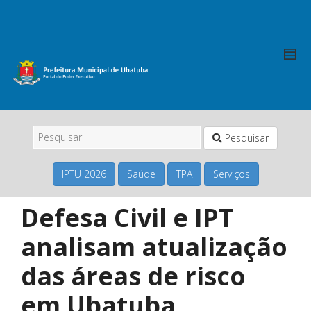
Pesquisar
IPTU 2026
Saúde
TPA
Serviços
Defesa Civil e IPT
analisam atualização
das áreas de risco
em Ubatuba