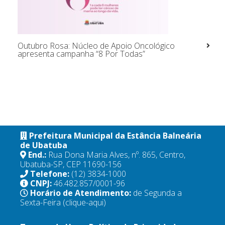
Outubro Rosa: Núcleo de Apoio Oncológico
apresenta campanha “8 Por Todas”
Prefeitura Municipal da Estância Balneária
de Ubatuba
End.:
Rua Dona Maria Alves, nº. 865, Centro,
Ubatuba-SP, CEP 11690-156
Telefone:
(12) 3834-1000
CNPJ:
46.482.857/0001-96
Horário de Atendimento:
de Segunda a
Sexta-Feira
(clique-aqui)