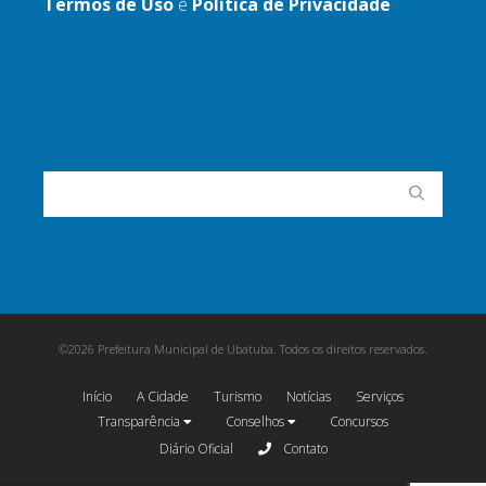
Termos de Uso
e
Política de Privacidade
©2026 Prefeitura Municipal de Ubatuba. Todos os direitos reservados.
Início
A Cidade
Turismo
Notícias
Serviços
Transparência
Conselhos
Concursos
Diário Oficial
Contato