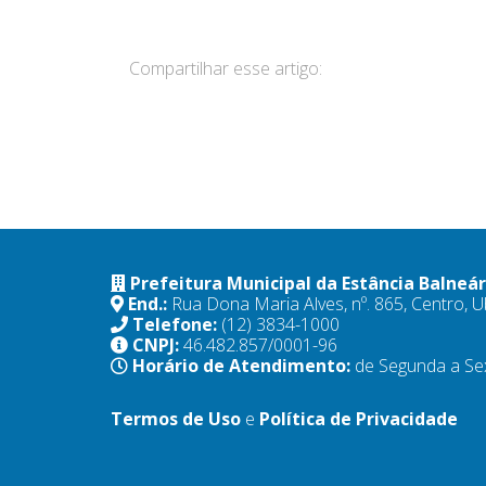
Compartilhar esse artigo:
Prefeitura Municipal da Estância Balneá
End.:
Rua Dona Maria Alves, nº. 865, Centro,
Telefone:
(12) 3834-1000
CNPJ:
46.482.857/0001-96
Horário de Atendimento:
de Segunda a Se
Termos de Uso
e
Política de Privacidade