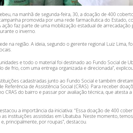
ebeu, na manhã de segunda-feira, 30, a doação de 400 cobert
 campanha promovida por uma rede farmacêutica do Estado, c
A ação faz parte de uma mobilização estadual de arrecadação 
urante o inverno.
e na região. A ideia, segundo o gerente regional Luiz Lima, fo
ocais.
idades e todo o material foi destinado ao Fundo Social de U
do de frio, com uma entrega organizada e direcionada”, explicou
instituições cadastradas junto ao Fundo Social e também direta
e Referência de Assistência Social (CRAS). Para receber doaç
no CRAS do bairro e passar por avaliação técnica, que atesta a
estacou a importância da iniciativa: “Essa doação de 400 cober
 as instituições assistidas em Ubatuba. Neste momento, temos
, principalmente, por roupas”, destacou.