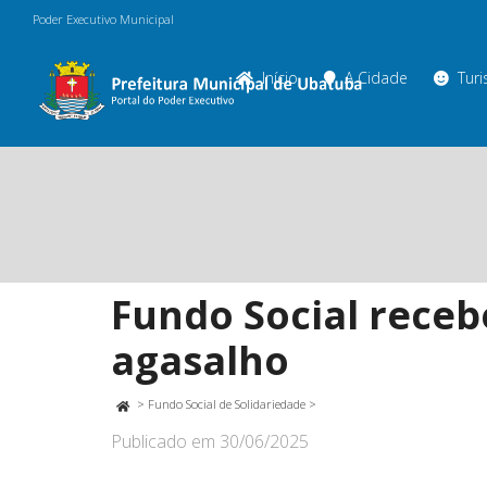
Poder Executivo Municipal
Início
A Cidade
Tur
Fundo Social rece
agasalho
>
Fundo Social de Solidariedade
>
Publicado em
30/06/2025