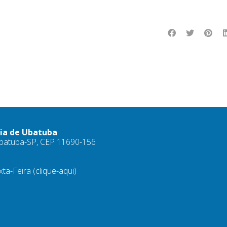
ria de Ubatuba
 Ubatuba-SP, CEP 11690-156
xta-Feira
(clique-aqui)