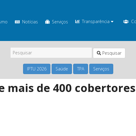
Transparência
Co
ismo
Notícias
Serviços
Pesquisar
IPTU 2026
Saúde
TPA
Serviços
be mais de 400 cobertore