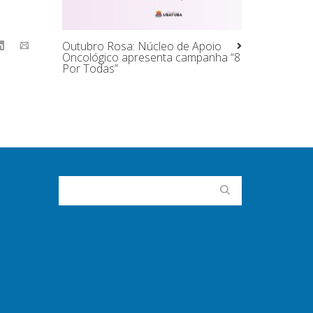
Outubro Rosa: Núcleo de Apoio
Oncológico apresenta campanha “8
Por Todas”