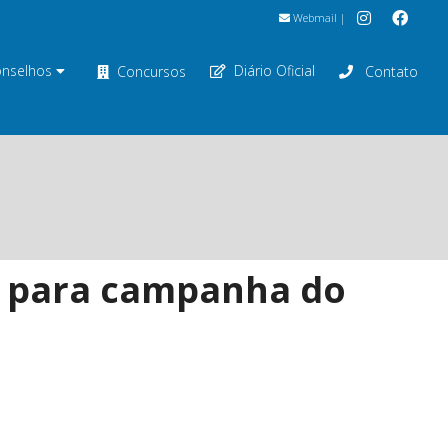
Webmail
|
nselhos
Diário Oficial
Concursos
Contato
s para campanha do