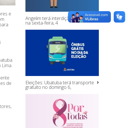
ores e
Angelim terá interdição de tráfego
om
na sexta-feira, 4
para
i
batuba.
 Lima.
mente
Eleições: Ubatuba terá transporte
ões de
gratuito no domingo 6,
tores,