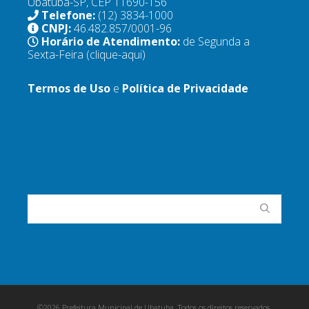
Ubatuba-SP, CEP 11690-156
Telefone:
(12) 3834-1000
CNPJ:
46.482.857/0001-96
Horário de Atendimento:
de Segunda a
Sexta-Feira
(clique-aqui)
Termos de Uso
e
Política de Privacidade
©2026 Prefeitura Municipal de Ubatuba. Todos os direitos reservados.