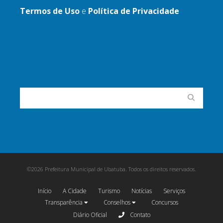
Termos de Uso
e
Política de Privacidade
©2026 Prefeitura Municipal de Ubatuba. Todos os direitos reservados.
Início
A Cidade
Turismo
Notícias
Serviços
Transparência
Conselhos
Concursos
Diário Oficial
Contato