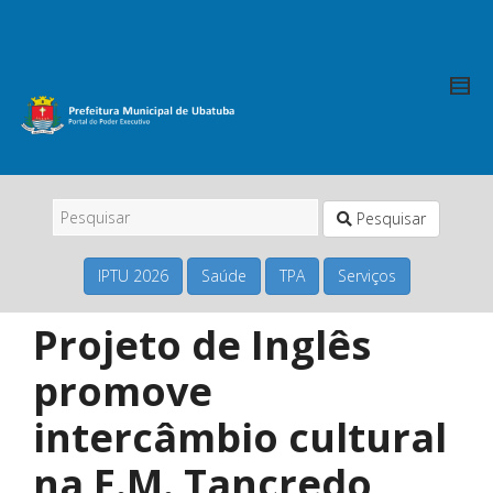
Pesquisar
IPTU 2026
Saúde
TPA
Serviços
Projeto de Inglês
promove
intercâmbio cultural
na E.M. Tancredo