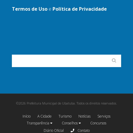
Termos de Uso
e
Política de Privacidade
©2026 Prefeitura Municipal de Ubatuba. Todos os direitos reservados.
Início
A Cidade
Turismo
Notícias
Serviços
Transparência
Conselhos
Concursos
Diário Oficial
Contato