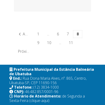
Anterior
1
...
6
7
8
9
10
...
11
Próximo
Prefeitura Municipal da Estância Balneária
de Ubatuba
End.:
Rua Dona Maria Alves, nº. 865, Centro,
Ubatuba-SP, CEP 11690-156
Telefone:
(12) 3834-1000
CNPJ:
46.482.857/0001-96
Horário de Atendimento:
de Segunda a
Sexta-Feira
(clique-aqui)