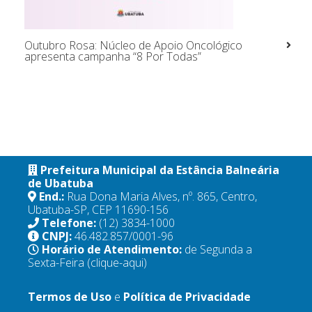
Outubro Rosa: Núcleo de Apoio Oncológico
apresenta campanha “8 Por Todas”
Prefeitura Municipal da Estância Balneária
de Ubatuba
End.:
Rua Dona Maria Alves, nº. 865, Centro,
Ubatuba-SP, CEP 11690-156
Telefone:
(12) 3834-1000
CNPJ:
46.482.857/0001-96
Horário de Atendimento:
de Segunda a
Sexta-Feira
(clique-aqui)
Termos de Uso
e
Política de Privacidade