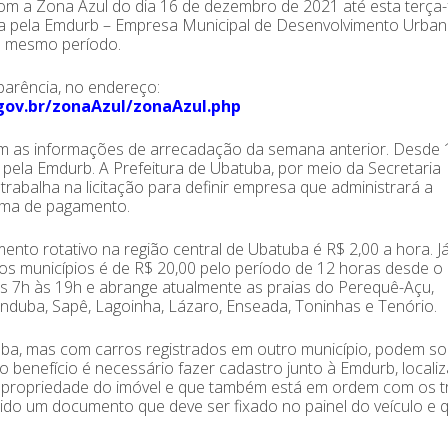
m a Zona Azul do dia 16 de dezembro de 2021 até esta terça-f
taxa pela Emdurb – Empresa Municipal de Desenvolvimento Urban
o mesmo período.
parência, no endereço:
gov.br/zonaAzul/zonaAzul.php
m as informações de arrecadação da semana anterior. Desde 
pela Emdurb. A Prefeitura de Ubatuba, por meio da Secretaria
trabalha na licitação para definir empresa que administrará a
tema de pagamento.
nto rotativo na região central de Ubatuba é R$ 2,00 a hora. J
ros municípios é de R$ 20,00 pelo período de 12 horas desde o 
as 7h às 19h e abrange atualmente as praias do Perequê-Açu,
anduba, Sapê, Lagoinha, Lázaro, Enseada, Toninhas e Tenório.
ba, mas com carros registrados em outro município, podem soli
o benefício é necessário fazer cadastro junto à Emdurb, locali
a propriedade do imóvel e que também está em ordem com os t
ido um documento que deve ser fixado no painel do veículo e 