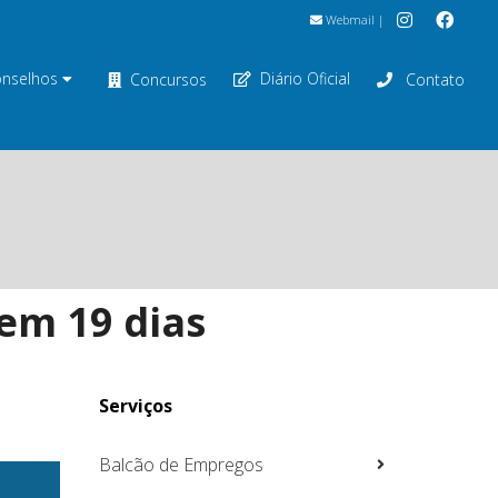
Webmail
|
nselhos
Diário Oficial
Concursos
Contato
em 19 dias
Serviços
Balcão de Empregos