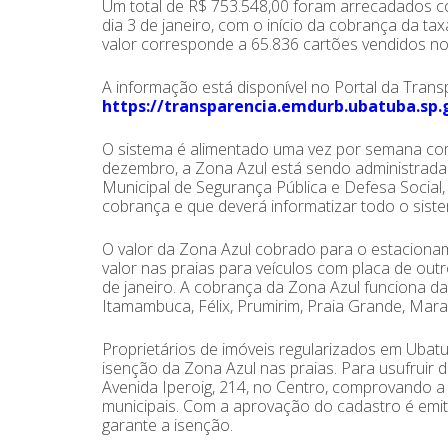
Um total de R$ 753.548,00 foram arrecadados co
dia 3 de janeiro, com o início da cobrança da 
valor corresponde a 65.836 cartões vendidos n
A informação está disponível no Portal da Trans
https://transparencia.emdurb.ubatuba.sp.
O sistema é alimentado uma vez por semana co
dezembro, a Zona Azul está sendo administrada 
Municipal de Segurança Pública e Defesa Social, 
cobrança e que deverá informatizar todo o sis
O valor da Zona Azul cobrado para o estacioname
valor nas praias para veículos com placa de out
de janeiro. A cobrança da Zona Azul funciona d
Itamambuca, Félix, Prumirim, Praia Grande, Mar
Proprietários de imóveis regularizados em Ubatu
isenção da Zona Azul nas praias. Para usufruir d
Avenida Iperoig, 214, no Centro, comprovando 
municipais. Com a aprovação do cadastro é emit
garante a isenção.