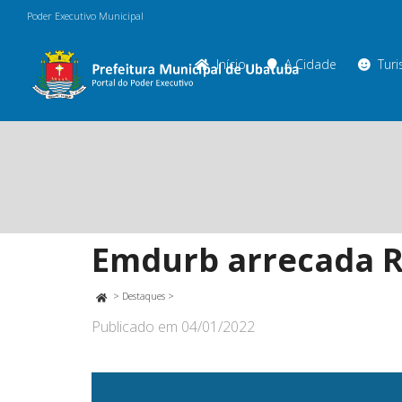
Poder Executivo Municipal
Início
A Cidade
Tur
Emdurb arrecada R$
>
Destaques
>
Publicado em
04/01/2022