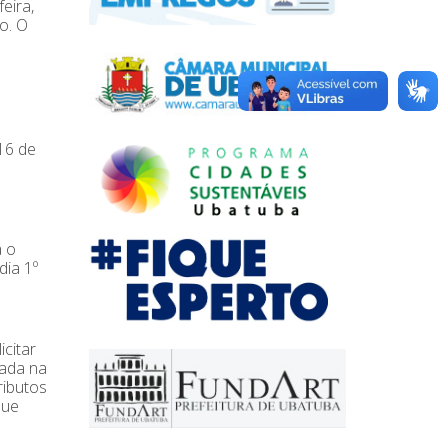
eira,
o. O
16 de
á o
dia 1º
citar
zada na
ributos
que