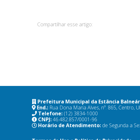
Compartilhar esse artigo:
Prefeitura Municipal da Estância Balneá
End.:
Rua Dona Maria Alves, nº. 865, Centro,
Telefone:
(12) 3834-1000
CNPJ:
46.482.857/0001-96
Horário de Atendimento:
de Segunda a Se