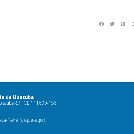
ria de Ubatuba
 Ubatuba-SP, CEP 11690-156
xta-Feira
(clique-aqui)