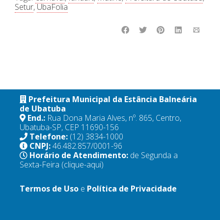
Setur
,
UbaFolia
Prefeitura Municipal da Estância Balneária
de Ubatuba
End.:
Rua Dona Maria Alves, nº. 865, Centro,
Ubatuba-SP, CEP 11690-156
Telefone:
(12) 3834-1000
CNPJ:
46.482.857/0001-96
Horário de Atendimento:
de Segunda a
Sexta-Feira
(clique-aqui)
Termos de Uso
e
Política de Privacidade