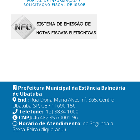
Prefeitura Municipal da Estância Balneária
de Ubatuba
End.:
Rua Dona Maria Alves, nº. 865, Centro,
Ubatuba-SP, CEP 11690-156
Telefone:
(12) 3834-1000
CNPJ:
46.482.857/0001-96
Horário de Atendimento:
de Segunda a
Sexta-Feira
(clique-aqui)