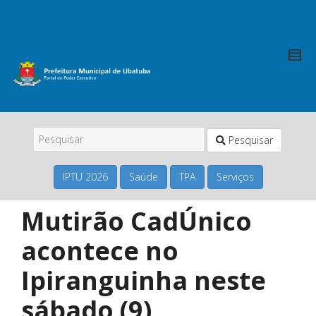
Pesquisar
IPTU 2026
Saúde
TPA
Serviços
Mutirão CadÚnico
acontece no
Ipiranguinha neste
sábado (9)