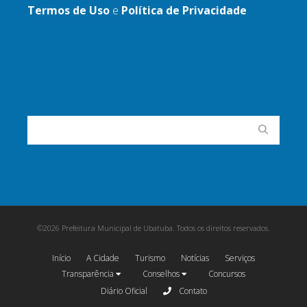
Termos de Uso
e
Política de Privacidade
©2026 Prefeitura Municipal de Ubatuba. Todos os direitos reservados.
Início
A Cidade
Turismo
Notícias
Serviços
Transparência
Conselhos
Concursos
Diário Oficial
Contato