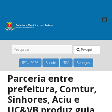
Pesquisar
IPTU 2026
Saúde
TPA
Serviços
Parceria entre
prefeitura, Comtur,
Sinhores, Aciu e
UC&VB produz guia