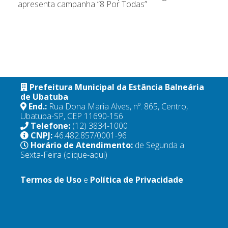
apresenta campanha “8 Por Todas”
Prefeitura Municipal da Estância Balneária
de Ubatuba
End.:
Rua Dona Maria Alves, nº. 865, Centro,
Ubatuba-SP, CEP 11690-156
Telefone:
(12) 3834-1000
CNPJ:
46.482.857/0001-96
Horário de Atendimento:
de Segunda a
Sexta-Feira
(clique-aqui)
Termos de Uso
e
Política de Privacidade