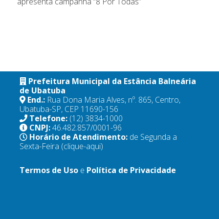
apresenta campanha “8 Por Todas”
Prefeitura Municipal da Estância Balneária
de Ubatuba
End.:
Rua Dona Maria Alves, nº. 865, Centro,
Ubatuba-SP, CEP 11690-156
Telefone:
(12) 3834-1000
CNPJ:
46.482.857/0001-96
Horário de Atendimento:
de Segunda a
Sexta-Feira
(clique-aqui)
Termos de Uso
e
Política de Privacidade