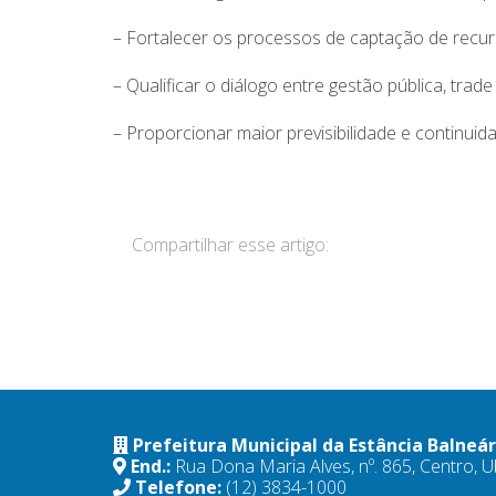
– Fortalecer os processos de captação de recurs
– Qualificar o diálogo entre gestão pública, trad
– Proporcionar maior previsibilidade e continuid
Compartilhar esse artigo:
Prefeitura Municipal da Estância Balneá
End.:
Rua Dona Maria Alves, nº. 865, Centro,
Telefone:
(12) 3834-1000