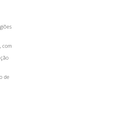
egiões
o, com
ação
do de