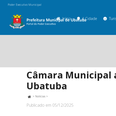
Poder Executivo Municipal
Início
A Cidade
Tur
Câmara Municipal 
Ubatuba
>
Notícias
>
Publicado em
05/12/2025