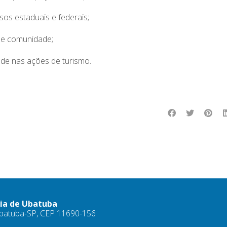
os estaduais e federais;
e e comunidade;
ade nas ações de turismo.
ria de Ubatuba
 Ubatuba-SP, CEP 11690-156